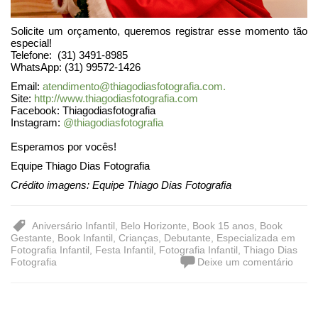
Solicite um orçamento, queremos registrar esse momento tão
especial!
Telefone: (31) 3491-8985
WhatsApp: (31) 99572-1426
Email:
atendimento@thiagodiasfotografia.com.
Site:
http://www.thiagodiasfotografia.com
Facebook: Thiagodiasfotografia
Instagram:
@thiagodiasfotografia
Esperamos por vocês!
Equipe Thiago Dias Fotografia
Crédito imagens: Equipe Thiago Dias Fotografia
Aniversário Infantil
,
Belo Horizonte
,
Book 15 anos
,
Book
Gestante
,
Book Infantil
,
Crianças
,
Debutante
,
Especializada em
Fotografia Infantil
,
Festa Infantil
,
Fotografia Infantil
,
Thiago Dias
Fotografia
Deixe um comentário