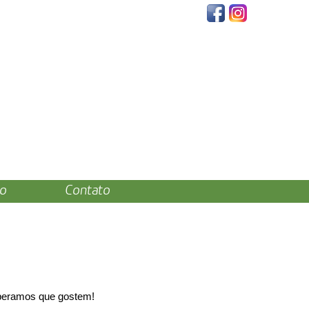
o
Contato
speramos que gostem!