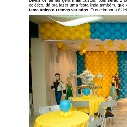
Dividir os temas gera mais custos, pois serão 2
eclético, dá pra fazer uma festa linda também, que
tema único ou temas variados
. O que importa é dei