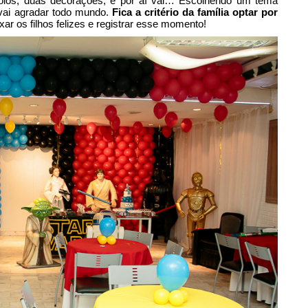
 bolos, duas decorações, e por aí vai… Escolhendo um tema
 vai agradar todo mundo.
Fica a critério da família optar por
xar os filhos felizes e registrar esse momento!