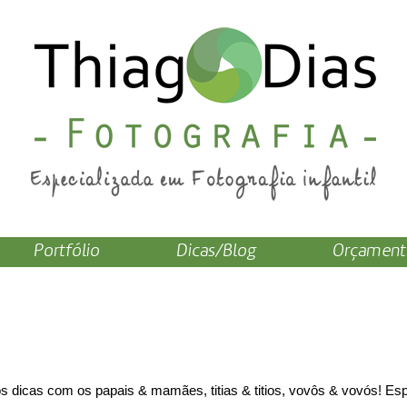
Portfólio
Dicas/Blog
Orçament
!
 dicas com os papais & mamães, titias & titios, vovôs & vovós! E