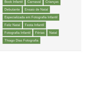
Book Infantil
Carnaval
Crianças
Debutante
Ensaio de Natal
Especializada em Fotografia Infantil
Feliz Natal
Festa Infantil
Fotografia Infantil
Férias
Natal
Thiago Dias Fotografia